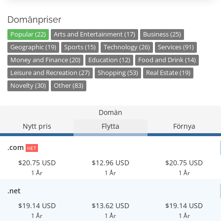
Domänpriser
Popular (22)
Arts and Entertainment (17)
Business (25)
Geographic (19)
Sports (15)
Technology (26)
Services (91)
Money and Finance (20)
Education (12)
Food and Drink (14)
Leisure and Recreation (27)
Shopping (53)
Real Estate (19)
Novelty (30)
Other (83)
Domän
Nytt pris
Flytta
Förnya
.com
HET
$20.75 USD
$12.96 USD
$20.75 USD
1 År
1 År
1 År
.net
$19.14 USD
$13.62 USD
$19.14 USD
1 År
1 År
1 År