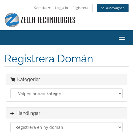
Svenska
Logga in
Registrera
Se kundvagnen
Växla
navig
Registrera Domän
Kategorier
Handlingar