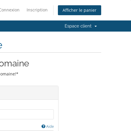
Connexion
Inscription
Afficher le panier
Espace client
e
domaine
domaine!*
Aide